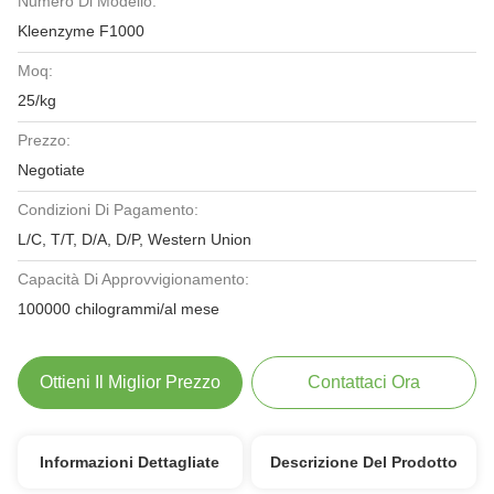
Numero Di Modello:
Kleenzyme F1000
Moq:
25/kg
Prezzo:
Negotiate
Condizioni Di Pagamento:
L/C, T/T, D/A, D/P, Western Union
Capacità Di Approvvigionamento:
100000 chilogrammi/al mese
Ottieni Il Miglior Prezzo
Contattaci Ora
Informazioni Dettagliate
Descrizione Del Prodotto