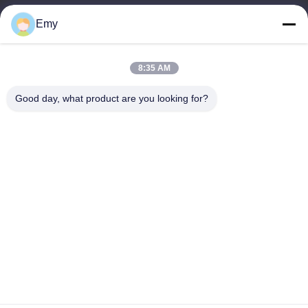
panxy@vlandgroup.com
Emy
Orario di lavoro
8:35 AM
9:00-17:30
Good day, what product are you looking for?
Il nostro indirizzo
Indirizzo
RM304, COSTRUENTE 6, NESSUNA STRADA DI 88
SHENGRONG, DISTRETTO DI PUDONG, SHANGHAI, P.R.C
Telefono
86-021-50805885
Cina Buona qualità Enzima del tessuto Fornitore. -2026 KDN