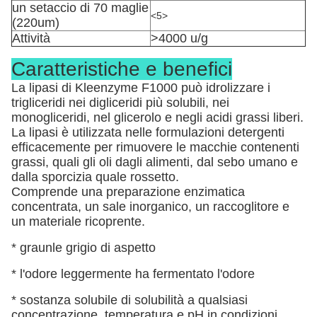
un setaccio di 70 maglie
<5>
(220um)
Attività
>4000 u/g
Caratteristiche e benefici
La lipasi di Kleenzyme F1000 può idrolizzare i
trigliceridi nei digliceridi più solubili, nei
monogliceridi, nel glicerolo e negli acidi grassi liberi.
La lipasi è utilizzata nelle formulazioni detergenti
efficacemente per rimuovere le macchie contenenti
grassi, quali gli oli dagli alimenti, dal sebo umano e
dalla sporcizia quale rossetto.
Comprende una preparazione enzimatica
concentrata, un sale inorganico, un raccoglitore e
un materiale ricoprente.
* graunle grigio di aspetto
* l'odore leggermente ha fermentato l'odore
* sostanza solubile di solubilità a qualsiasi
concentrazione, temperatura e pH in condizioni