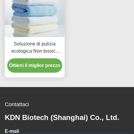
Soluzione di pulizia
ecologica Non tossica
Enzimi domestici
Ottieni il miglior prezzo
Detergenti Ingredienti
Miglioramento
Contattaci
KDN Biotech (Shanghai) Co., Ltd.
E-mail