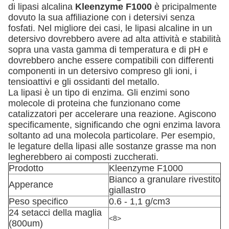
di lipasi alcalina
Kleenzyme F1000
è pricipalmente
dovuto la sua affiliazione con i detersivi senza
fosfati. Nel migliore dei casi, le lipasi alcaline in un
detersivo dovrebbero avere ad alta attività e stabilità
sopra una vasta gamma di temperatura e di pH e
dovrebbero anche essere compatibili con differenti
componenti in un detersivo compreso gli ioni, i
tensioattivi e gli ossidanti del metallo.
La lipasi è un tipo di enzima. Gli enzimi sono
molecole di proteina che funzionano come
catalizzatori per accelerare una reazione. Agiscono
specificamente, significando che ogni enzima lavora
soltanto ad una molecola particolare. Per esempio,
le legature della lipasi alle sostanze grasse ma non
legherebbero ai composti zuccherati.
Prodotto
Kleenzyme F1000
Bianco a granulare rivestito
Apperance
giallastro
Peso specifico
0.6 - 1,1 g/cm3
24 setacci della maglia
<8>
(800um)