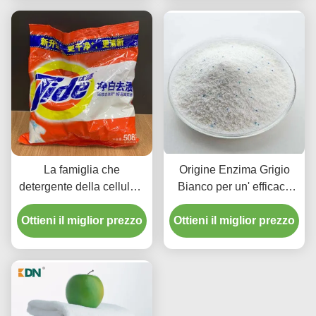
La famiglia che
Origine Enzima Grigio
detergente della cellulasi
Bianco per un' efficace
gli enzimi spolverizzano
rimozione delle macchie
Ottieni il miglior prezzo
per sapone copre più
Ottieni il miglior prezzo
luminoso e più pulito