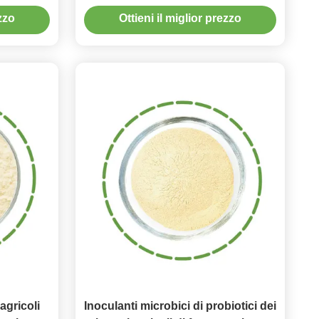
piante
ezzo
Ottieni il miglior prezzo
 agricoli
Inoculanti microbici di probiotici dei