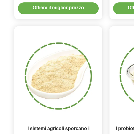
dei raccolti
miglior
Ottieni il miglior prezzo
Ott
I sistemi agricoli sporcano i
I probio