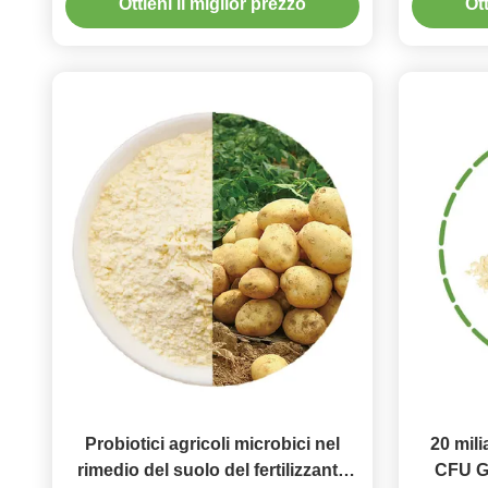
Ottieni il miglior prezzo
Ott
Probiotici agricoli microbici nel
20 mili
rimedio del suolo del fertilizzante
CFU G 