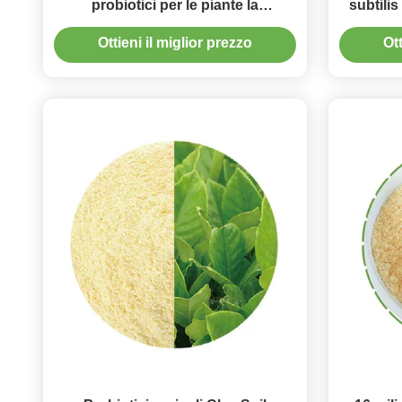
probiotici per le piante la
subtilis
putrefazione di radice che evita i
ma
Ottieni il miglior prezzo
Ott
microbi