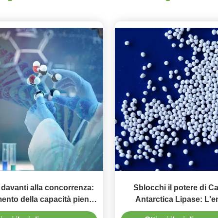
davanti alla concorrenza:
Sblocchi il potere di C
ento della capacità piena
Antarctica Lipase: L'
dida Antarctica Lipase B
versatile per le applic