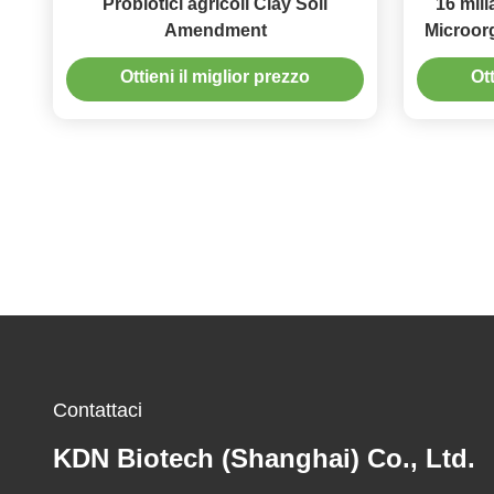
Probiotici agricoli Clay Soil
16 mil
Amendment
Microor
d
Ottieni il miglior prezzo
Ott
Contattaci
KDN Biotech (Shanghai) Co., Ltd.