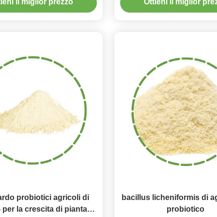
ieni il miglior prezzo
Ottieni il miglior pr
industriali
ardo probiotici agricoli di
bacillus licheniformis di a
per la crescita di pianta
probiotico