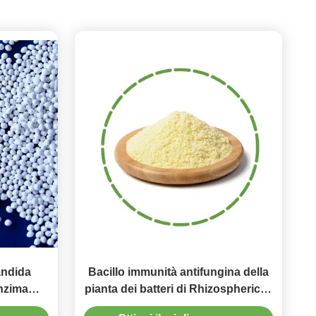
andida
Bacillo immunità antifungina della
enzima
pianta dei batteri di Rhizospheric di
azioni
probiotici di Amyloliquefaciens