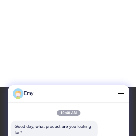
Emy
Il nostro indirizzo
10:40 AM
Indirizzo
Good day, what product are you looking 
for?
RM304, COSTRUENTE 6, NESSUNA STRADA DI 88