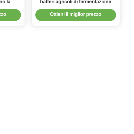
no la
batteri agricoli di fermentazione
e del
come biofertilizzante
ezzo
Ottieni il miglior prezzo