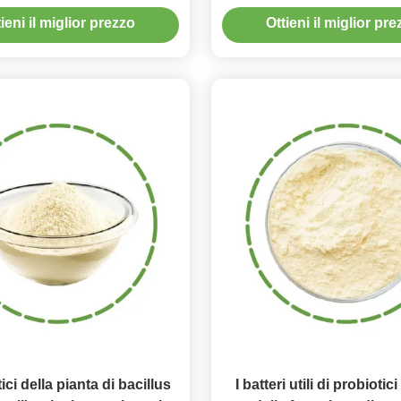
ano il rendimento agricolo
ieni il miglior prezzo
Ottieni il miglior pr
tici della pianta di bacillus
I batteri utili di probiotici