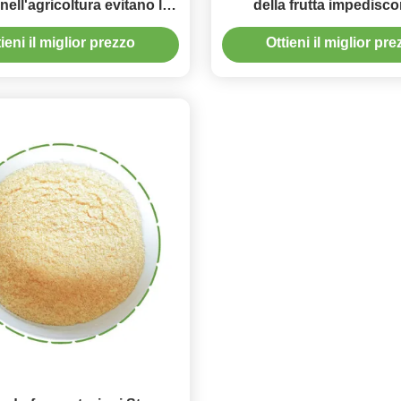
 nell'agricoltura evitano le
della frutta impedisco
lattie del nematode
putrefazione di radic
ieni il miglior prezzo
Ottieni il miglior pr
pomodoro