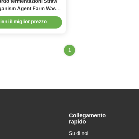
iardo fermentazioni Straw
ganism Agent Farm Waste
i aspergillus oryzae
ieni il miglior prezzo
1
Collegamento
rapido
Su di noi