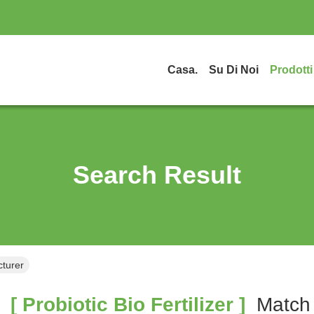
Casa.
Su Di Noi
Prodotti
Search Result
cturer
[ Probiotic Bio Fertilizer ]
Matc