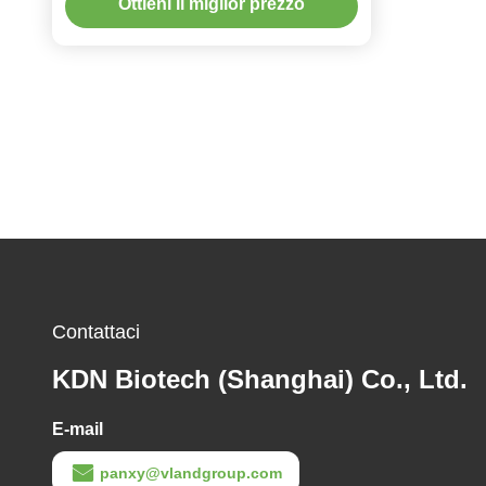
Ottieni il miglior prezzo
specializzati, composti aromatici e
agenti attivi.
Contattaci
KDN Biotech (Shanghai) Co., Ltd.
E-mail
panxy@vlandgroup.com